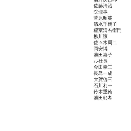
佐藤清治 
院理事
菅原昭英 
清水千鶴子 
稲葉清右衛門
柳川譲 氏
佐々木周二 
岡安博 氏
池田嘉子 
ル社長
金田幸三 
長島一成 
大賀啓三 
石川利一 
鈴木重徳 
池田彰孝 氏