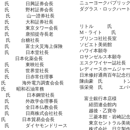
ニューヨークパブリッ
氏 日興証券会長
ダグラス・ロック
氏 野村証券会長
氏 山一證券社長
出
氏 大和証券社長
リトル 氏 キ
氏 東京タワー会長
M・ライト 氏
氏 唐招提寺長老
ブリンコ社社長
氏 台糖社長
ソビエト美術館
氏 富士火災海上保険
ハワイ本願寺
氏 日本堂社長
ロサンゼルス本願
氏 日本化薬会長
エスクワイヤー誌社
氏 東映社長
レディースホームジャ
氏 世界堂社長
日米修好通商百年記念行
氏 日赤常任理事
陳由豪 氏 トン・
氏 海外電力調査会会長
張栄発 氏 エバーグ
氏 昭和石油常務
氏 日本鋼管社長
富士銀行本店様
氏 外政学会理事長
経団連会館内
氏 全日本仏教会長
越後・乙寶寺
氏 日商株式会社社長
三菱本館・岩崎記念
氏 日本貿易会会長
東京セントラル美術
氏 ダイヤモンドリース
株式会社 日立製作