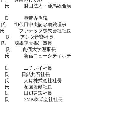
氏 財団法人・練馬総合病
氏 泉竜寺住職
氏 御代田中央記念病院理事
 氏 ファナック株式会社社長
 アシダ音響社長
順
氏 國學院大學理事長
 創価大学理事長
氏 新宿ニューシティホテ
氏 ニチレイ社長
氏 日鉱共石社長
氏 大賀株式会社社長
氏 花園饅頭社長
氏 田辺建設社長
 SMK株式会社社長