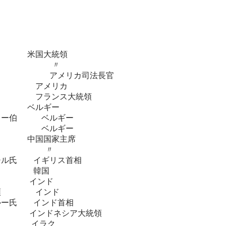
氏 米国大統領
ネディ氏 〃
ィ氏 アメリカ司法長官
夫人 アメリカ
フランス大統領
 ベルギー
ルノー伯 ベルギー
王 ベルギー
中国国家主席
氏 〃
チル氏 イギリス首相
 韓国
領 インド
大統領 インド
ルー氏 インド首相
インドネシア大統領
 イラク