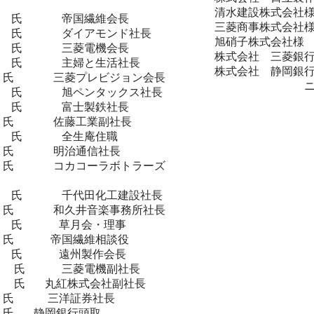
清水建設株式会社
氏 帝国繊維会長
三菱商事株式会社
氏 ダイアモンド社長
旭硝子株式会社様
氏 三菱電機会長
株式会社 三菱銀行
氏 主婦と生活社長
株式会社 静岡銀行
氏 三菱プレビジョン会長
ニューヨ
氏 旭ペンタックス社長
氏 富士製鉄社長
氏 佐藤工業副社長
氏 全生庵住職
 氏 明治通信社長
氏 コカコーラボトラーズ
氏 千代田化工建設社長
氏 和久井音楽事務所社長
氏 草月会・理事
氏 帝国繊維相談役
氏 遠州製作会長
 三菱電機副社長
 丸紅株式会社副社長
氏 三洋証券社長
氏 静岡銀行頭取