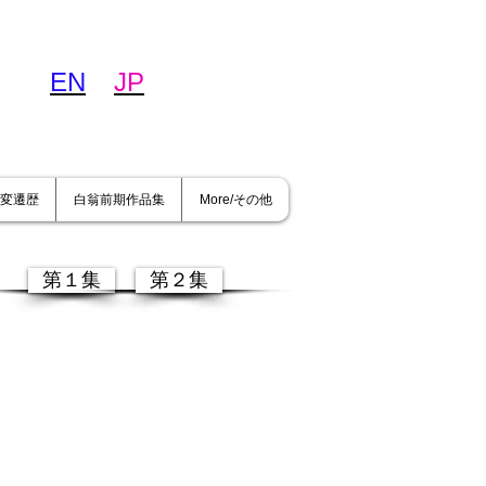
EN
JP
変遷歴
白翁前期作品集
More/その他
第１集
第２集
粋