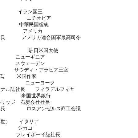
ル
下 イラン国王
王 エチオピア
中華民国総統
氏 アメリカ
サー氏 アメリカ連合国軍最高司令
ル―氏 駐日米国大使
館 ニューギニア
館 スウェーデン
ディ・アラビア王室
ム氏 米国作家
社長 ニューヨーク
ーナル誌社長 フィラデルフィヤ
ン氏 米国世界銀行
ルリッジ 石炭会社社長
マン氏 ロスアンゼルス商工会議
3世） イタリア
 シカゴ
氏 プレイボーイ誌社長