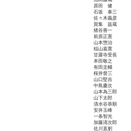
原田 健 
石坂 泰三
佐々木義彦 
賀集 益蔵
猪谷善一 
前原正憲 
山本惣治 
稲山嘉寛 
甘露寺受長 
本田敬之 
有田圭輔 
桜井督三 
山口堅吉 
中島慶次 
山本為三郎 
山下太郎 
清水谷恭順 
安井玉峰 氏
一条智光 
加藤清次郎 
佐川直躬 