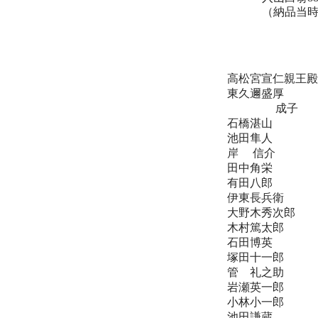
（納品当
高松宮宣仁親王殿
東久邇盛厚 
成子 
石橋湛山 
池田隼人
岸 信
田中角
有田八郎
伊東長兵衛 
大野木秀次郎
木村篤太郎
石田博英 
塚田十一郎
管 礼之助
岩瀬英一郎
小林小一郎 
池田謙蔵 