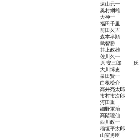
遠山元一 
奥村綱雄 
大神一 
福田千里 
前田久吉 
森本孝順 
武智勝 
井上政雄 
佐川久一 
原 安三郎 
大川博史 
泉田賢一 
白根松介 
高井亮太郎 
市村市次郎 
河田重 
細野軍治 
高階瓏仙 
西川政一 
稲垣平太郎 
山室勇臣 