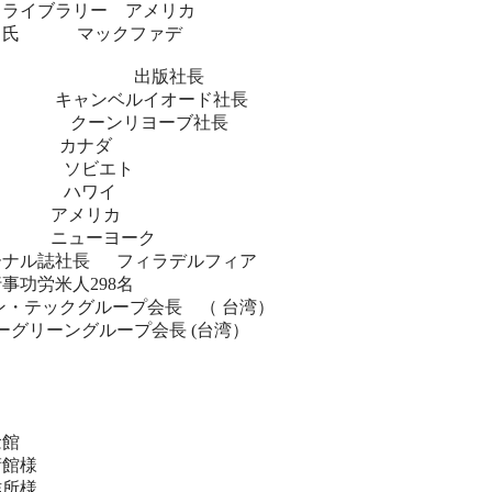
クライブラリー アメリカ
ハート氏 マックファデ
版社長
ャンベルイオード社長
 クーンリヨーブ社長
室 カナダ
 ソビエト
 ハワイ
寺 アメリカ
長 ニューヨーク
ーナル誌社長 フィラデルフィア
事功労米人298名
テックグループ会長 （ 台湾）
リーングループ会長 (台湾）
館
館様
所様