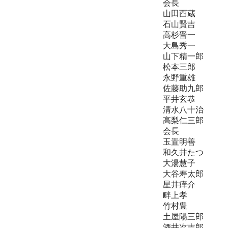
会長
山田酉蔵 
石山賢吉 
高杉晋一 
大島秀一 
山下精一郎 
松本三郎 
永野重雄 
佐藤助九郎 
平井玄恭 
清水八十治
高梨仁三郎 
会長
玉置明善 
和久井たつ 
大湯慧子 
大谷寿太郎 
星井痒介 
畔上孝 氏
竹村豊 氏
土屋陽三郎 
酒井次吉郎 