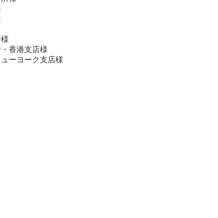
様
様
様
・香港支店様
ーク支店様