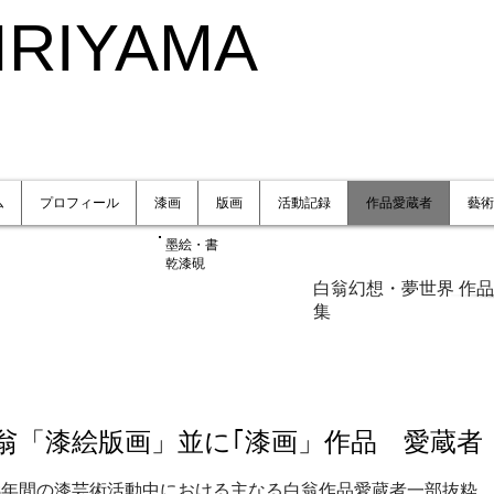
IRIYAMA
ム
プロフィール
漆画
版画
活動記録
作品愛蔵者
藝術
墨絵・書
乾漆硯
白翁幻想・夢世界 作品
集
翁「漆絵版画」並に｢漆画」作品 愛蔵者
88年間の漆芸術活動中における主なる白翁作品愛蔵者一部抜