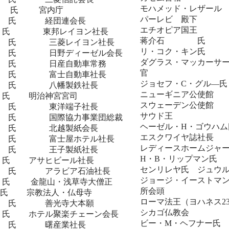
モハメッド・レザー
氏 宮内庁
パーレビ 殿
 氏 経団連会長
エチオピア国
氏 東邦レイヨン社長
蒋介石 氏 
 氏 三菱レイヨン社長
リ・コク・キン
氏 日野ディーゼル会長
ダグラス・マッカー
氏 日産自動車常務
官
氏 富士自動車社長
ジョセフ・C・グ
氏 八幡製鉄社長
ニューギニア公使
氏 明治神宮宮司
スウェーデン公使
氏 東洋端子社長
サウド王 サウ
氏 国際協力事業団総裁
ヘーゼル・H・ゴウハ
氏 北越製紙会長
エスクワイヤ誌
氏 富士屋ホテル社長
レディースホームジャ
氏 王子製紙社長
H・B・リップマ
氏 アサヒビール社長
センリレヤ氏 ジュウ
氏 アラビア石油社長
ジョージ・イースト
氏 金龍山・浅草寺大僧正
所会頭
 宗教法人・仏母寺
ローマ法王（ヨハネス2
氏 善光寺大本願
シカゴ仏教会
氏 ホテル聚楽チェーン会長
ビー・M・ヘフナー
氏 曙産業社長