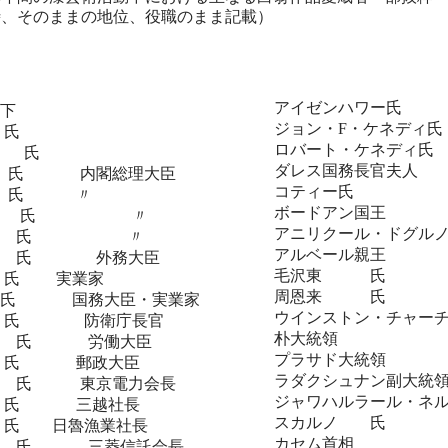
時、そのままの地位、役職のまま記載）
アイゼンハワー
下
ジョン・F・ケ
氏
ロバート・ケネデ
氏
ダレス国務長官
氏 内閣総理大臣
コティー氏 
 氏 〃
ボードアン国王
介 氏 〃
アニリクール・ドグ
栄 氏 〃
アルベール親
 氏 外務大臣
毛沢東 氏 
氏 実業家
周恩来 
 氏 国務大臣・実業家
ウインストン・チャー
 氏 防衛庁長官
朴大統領
氏 労働大臣
プラサド大統
 氏 郵政大臣
ラダクシュナン副
 氏 東京電力会長
ジャワハルラール・ネ
 氏 三越社長
スカルノ 氏 
氏 日魯漁業社長
カセム首相
氏 三菱信託会長