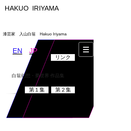
HAKUO IRIYAMA
入山白翁
漆芸家 入山白翁 Hakuo Iriyama
EN
JP
リンク
墨絵・書
乾漆硯
白翁幻想・夢世界 作品集
第１集
第２集