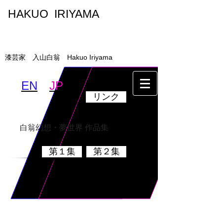
HAKUO IRIYAMA
入山白翁
漆芸家 入山白翁 Hakuo Iriyama
EN
JP
リンク
墨絵・書
乾漆硯
白翁幻想・夢世界 作品集
第１集
第２集