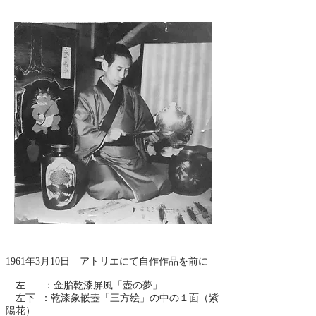
1961年3月10日 アトリエにて自作作品を前に
左 ：金胎乾漆屏風「壺の夢」
左下 ：乾漆象嵌壺「三方絵」の中の１面（紫
陽花）