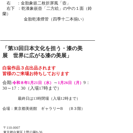
右 ：
金胎象嵌二枚折屏風「壺」
右下 ：乾漆象嵌壺「二方絵」の中の１面（鈴
蘭）
金胎乾漆煙管（四季十二本揃い）
​「第33回日本文化を担う・漆の美
展 世界に広がる漆の美展」
白翁作品３点出品されます
皆様のご来場お待ちしております
会期:
～
9：
令和８年1月21日（水）
1月26日（月）
30～17：30（入場17時まで）
最終日は13時閉場（入場12時まで）
会場：東京都美術館 ギャラリーB （B３階）
〒110-0007
東京都台東区上野公園8-36